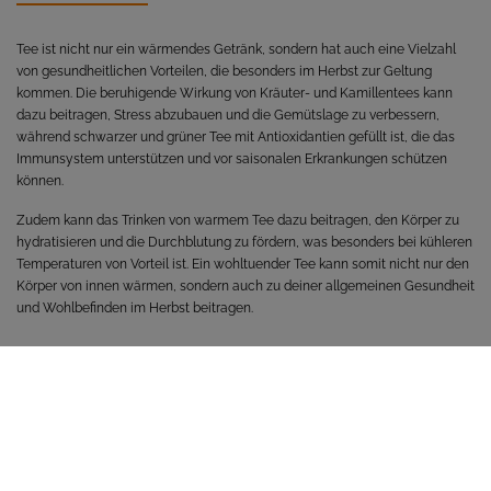
Tee ist nicht nur ein wärmendes Getränk, sondern hat auch eine Vielzahl
von gesundheitlichen Vorteilen, die besonders im Herbst zur Geltung
kommen. Die beruhigende Wirkung von Kräuter- und Kamillentees kann
dazu beitragen, Stress abzubauen und die Gemütslage zu verbessern,
während schwarzer und grüner Tee mit Antioxidantien gefüllt ist, die das
Immunsystem unterstützen und vor saisonalen Erkrankungen schützen
können.
Zudem kann das Trinken von warmem Tee dazu beitragen, den Körper zu
hydratisieren und die Durchblutung zu fördern, was besonders bei kühleren
Temperaturen von Vorteil ist. Ein wohltuender Tee kann somit nicht nur den
Körper von innen wärmen, sondern auch zu deiner allgemeinen Gesundheit
und Wohlbefinden im Herbst beitragen.
ZURÜCK