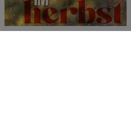
15.09.2025
Beste Trainingsbedingungen im Herbst
Der Herbst kommt oft mit Schmuddelwetter und
Motivationslosigkeit daher – statt zu trainieren, locken Sofa und
Netflix.
MEHR