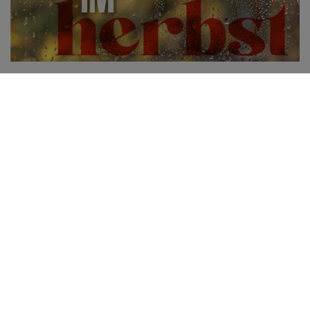
15.09.2025
Beste Trainingsbedingungen im Herbst
Der Herbst kommt oft mit Schmuddelwetter und
Motivationslosigkeit daher – statt zu trainieren, locken Sofa und
Netflix.
MEHR